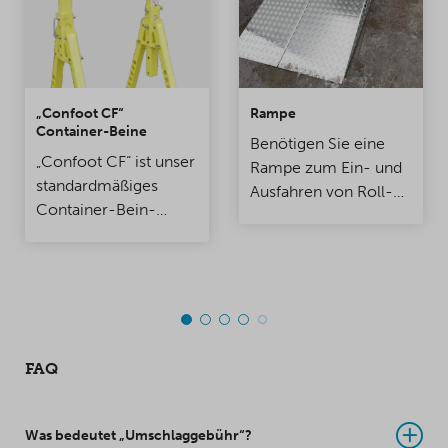
„Confoot CF“
Rampe
Container-Beine
Benötigen Sie eine
„Confoot CF“ ist unser
Rampe zum Ein- und
standardmäßiges
Ausfahren von Roll-
Container-Bein-
oder Handhubwagen
Modell. Es kann einem
in einen Versand-,
Gewicht von bis zu 30
Lager- oder
Tonnen standhalten.
Kühlcontainer? Wir
Die Beine sind einfach
liefern
einsetzbar und können
maßgeschneiderte
von einer Person
Rampen für Container
FAQ
installiert werden.
in der gewünschten
Breite und Länge.
Was bedeutet „Umschlaggebühr“?