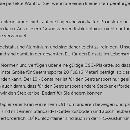
die perfekte Wahl für Sie, wenn Sie einen kleinen temperaturg
 Kühlcontainers nicht auf die Lagerung von kalten Produkten b
den kann. Aus diesem Grund werden Kühlcontainer nicht nur fü
te verwendet.
delstahl und Aluminium und sind daher leicht zu reinigen. Uns
d sind damit in der gesamten EU für den Einsatz im Lebensmi
Normen und verfügen über eine gültige CSC-Plakette, so dass 
leinste Größe für Seetransporte 20 Fuß (6 Meter) beträgt, so das
rden kann. Der 10′-Container ist für den Seetransport nur gee
e auch daran, dass für den Seetransport andere Stecker erforderl
ir den Stecker bei Bedarf für Sie ändern können.
elstapler oder Kran von einem Ort zum anderen bewegen und pa
r sind mit einem Standard-T-Gitterrostboden und abschließbare
erforderlich. 10′ Kühlcontainer sind auch in der HC-Ausführun