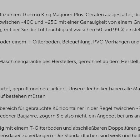
ffizienten Thermo King Magnum Plus-Geräten ausgestattet, die
t zwischen -40C und +25C mit einer Genauigkeit von einem Gr
 mit der Sie die Luftfeuchtigkeit zwischen 50 und 99 % einste
 oder einem T-Gitterboden, Beleuchtung, PVC-Vorhängen und 
Maschinengarantie des Herstellers, gerechnet ab dem Herstell
tet, geprüft und neu lackiert. Unsere Techniker haben alle Ma
auf bestehen müssen.
bereich für gebrauchte Kühlcontainer in der Regel zwischen 
dener Baujahre, zögern Sie also nicht, ein Angebot bei uns an
 mit einem T-Gitterboden und abschließbaren Doppeltüren gel
bensdauer zu verlängern. Die Standardfarben sind weiß und hel