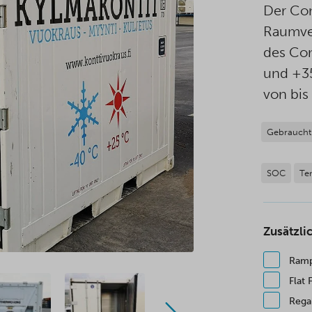
Der Con
Raumver
des Con
und +35
von bis
Gebraucht
SOC
Te
Zusätzli
Ram
Flat 
Regal