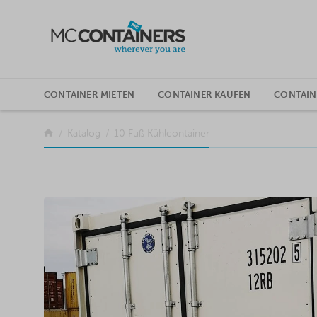
SKIP TO CONTENT
CONTAINER MIETEN
CONTAINER KAUFEN
CONTAI
Zurück
Katalog
10 Fuß Kühlcontainer