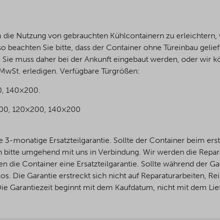
um die Nutzung von gebrauchten Kühlcontainern zu erleichtern
so beachten Sie bitte, dass der Container ohne Türeinbau gelie
n. Sie muss daher bei der Ankunft eingebaut werden, oder wir 
MwSt. erledigen. Verfügbare Türgrößen:
0, 140×200.
×200, 120×200, 140×200
3-monatige Ersatzteilgarantie. Sollte der Container beim erste
ch bitte umgehend mit uns in Verbindung. Wir werden die Repar
en die Container eine Ersatzteilgarantie. Sollte während der G
tenlos. Die Garantie erstreckt sich nicht auf Reparaturarbeiten, 
 Die Garantiezeit beginnt mit dem Kaufdatum, nicht mit dem Li