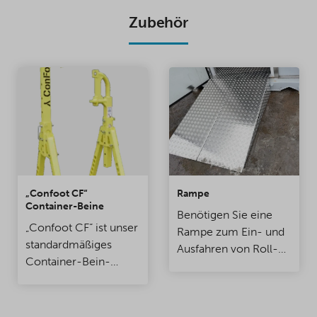
Zubehör
„Confoot CF“
Rampe
Container-Beine
Benötigen Sie eine
„Confoot CF“ ist unser
Rampe zum Ein- und
standardmäßiges
Ausfahren von Roll-
Container-Bein-
oder Handhubwagen
Modell. Es kann einem
in einen Versand-,
Gewicht von bis zu 30
Lager- oder
Tonnen standhalten.
Kühlcontainer? Wir