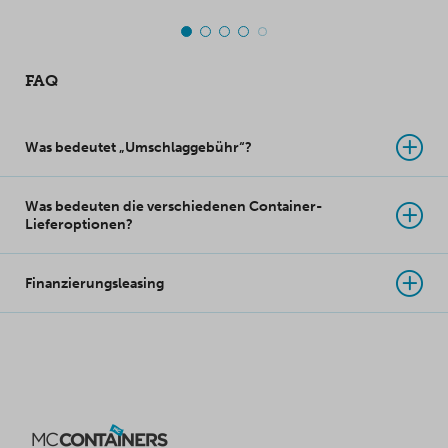
Die Beine sind einfach
liefern
einsetzbar und können
maßgeschneiderte
von einer Person
Rampen für Container
FAQ
installiert werden.
in der gewünschten
Breite und Länge.
Was bedeutet „Umschlaggebühr“?
Was bedeuten die verschiedenen Container-
Lieferoptionen?
Finanzierungsleasing