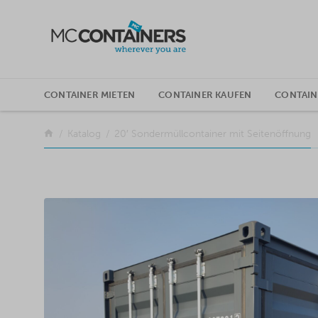
SKIP TO CONTENT
CONTAINER MIETEN
CONTAINER KAUFEN
CONTAI
Zurück
Katalog
20′ Sondermüllcontainer mit Seitenöffnung