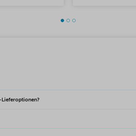
chneiderte Rampen für
Kann in weniger als einer
er in der gewünschten
auf allen Containern ange
und Länge.
werden. Das Set enthält al
für die Verriegelung benöt
(Schloss + Kasten).
-Lieferoptionen?