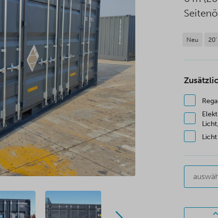
Seitenö
Neu
20'
Zusätzli
Rega
Elek
Licht
Lich
auswäh