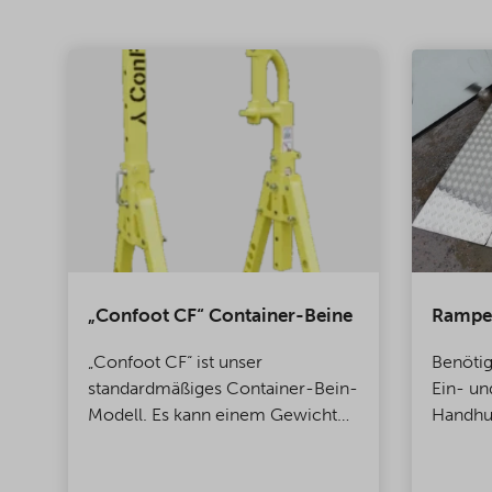
„Confoot CF“ Container-Beine
Rampe
ng
„Confoot CF“ ist unser
Benöti
standardmäßiges Container-Bein-
Ein- un
Modell. Es kann einem Gewicht
Handhu
von bis zu 30 Tonnen standhalten.
Versand
er
Die Beine sind einfach einsetzbar
Kühlcon