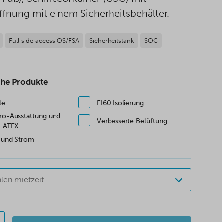
ffnung mit einem Sicherheitsbehälter.
Full side access OS/FSA
Sicherheitstank
SOC
che Produkte
le
EI60 Isolierung
tro-Ausstattung und
Verbesserte Belüftung
, ATEX
t und Strom
len mietzeit