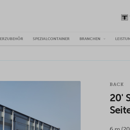
NERZUBEHÖR
SPEZIALCONTAINER
BRANCHEN
LEISTU
BACK
20' 
Seit
6 m (20