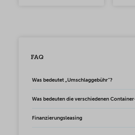
und können von einer Person
maßges
installiert werden.
Contain
Breite 
FAQ
Was bedeutet „Umschlaggebühr“?
Was bedeuten die verschiedenen Container
Finanzierungsleasing