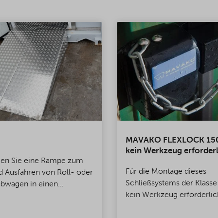
MAVAKO FLEXLOCK 15
kein Werkzeug erforderl
gen Sie eine Rampe zum
Für die Montage dieses
d Ausfahren von Roll- oder
Schließsystems der Klasse 
bwagen in einen
kein Werkzeug erforderlic
-, Lager- oder
Gegensatz zum sonst übli
tainer? Wir liefern
Bohren bei einem Schlossk