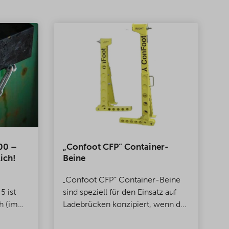
00 –
„Confoot CFP“ Container-
C
ich!
Beine
D
„Confoot CFP“ Container-Beine
b
5 ist
sind speziell für den Einsatz auf
K
h (im
Ladebrücken konzipiert, wenn der
C
chen
Container so an der Brücke
asten).
befestigt werden soll, dass sich