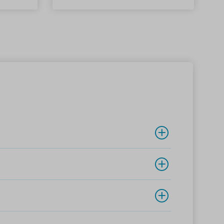
 Minute
die Türen vollständig öffnen
bracht
lassen.
les, was
igt wird