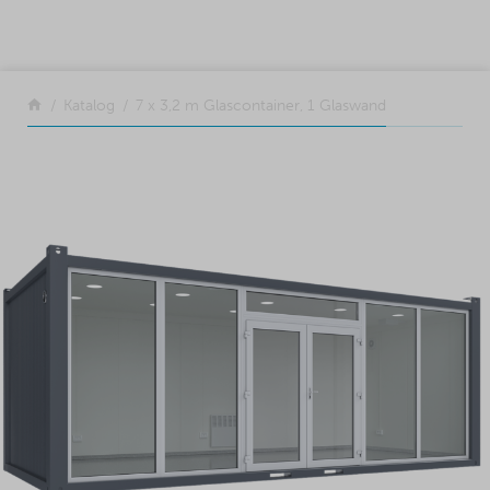
SKIP TO CONTENT
Zurück
Katalog
7 x 3,2 m Glascontainer, 1 Glaswand