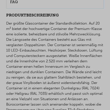
FAQ
PRODUKTBESCHREIBUNG
Der größte Glascontainer der Standardkollektion. Auf 20
m² bietet der hochwertige Container der Premium-Klasse
eine isolierte, beheizbare und stilvolle Mehrzwecklösung.
Die Längsseite des Containers besteht aus Glas mit
verglasten Doppeltüren. Der Container ist serienmäßig mit
10 LED-Einbauleuchten, Heizkörper, Steckdosen, Lüftung
und Computersteckern ausgestattet. Weiße Innenflächen
und die Innenhöhe von 2.520 mm verleihen dem
Container einen hellen Innenraum im Vergleich zu
niedrigen und dunklen Containern. Die Wände sind leicht
zu reinigen, da sie aus glattem Stahlblech bestehen, und
der graue Vinylboden ist äußerst widerstandsfähig. Der
Container ist in einem eleganten Dunkelgrau (RAL 7024)
oder Hellgrau (RAL 7035) erhältlich und passt sich optimal
an eine Vielzahl von Situationen und Anlässen an.
Bürocontainer lassen sich aneinander koppeln, wobei die
Stromversorgung über eine 5-polige 32-A-Steckdose