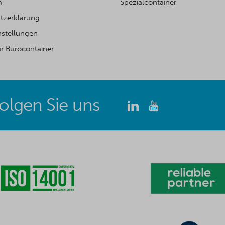
m
Spezialcontainer
tzerklärung
nstellungen
ür Bürocontainer
olgen Sie uns