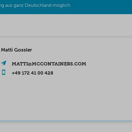
ung aus ganz Deutschland möglich
Matti Gossler
MATTI@MCCONTAINERS.COM
+49 172 41 00 428