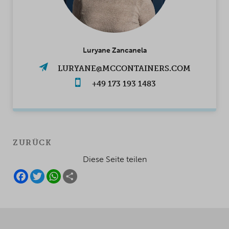
Luryane Zancanela
LURYANE@MCCONTAINERS.COM
+49 173 193 1483
ZURÜCK
Diese Seite teilen
F
T
W
S
A
W
H
H
C
I
A
A
E
T
T
R
B
T
S
E
O
E
A
O
R
P