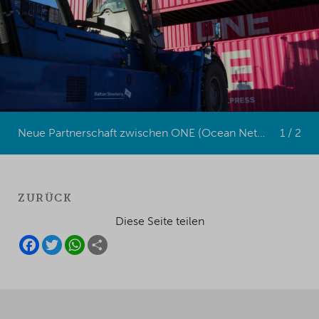
Neue Partnerschaft zwischen ONE (Ocean Network Express) und Oy Mattson Stevedoring Ab
1 / 2
ZURÜCK
Diese Seite teilen
F
T
W
S
A
W
H
H
C
I
A
A
E
T
T
R
B
T
S
E
O
E
A
O
R
P