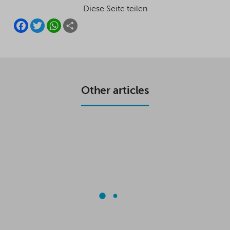
Diese Seite teilen
F
T
W
S
A
W
H
H
C
I
A
A
E
T
T
R
B
T
S
E
O
E
A
O
R
P
K
P
Other articles