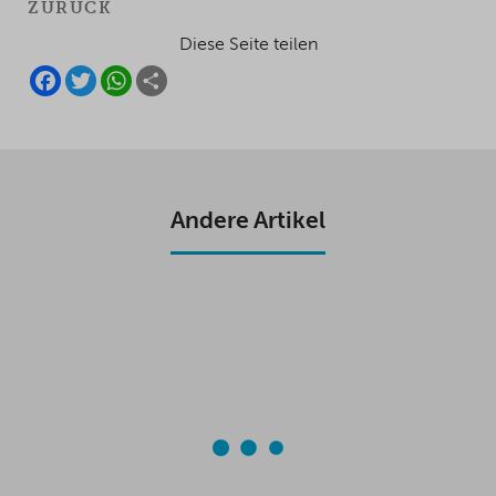
ZURÜCK
Diese Seite teilen
F
T
W
S
A
W
H
H
C
I
A
A
E
T
T
R
B
T
S
E
O
E
A
O
R
P
K
P
Andere Artikel