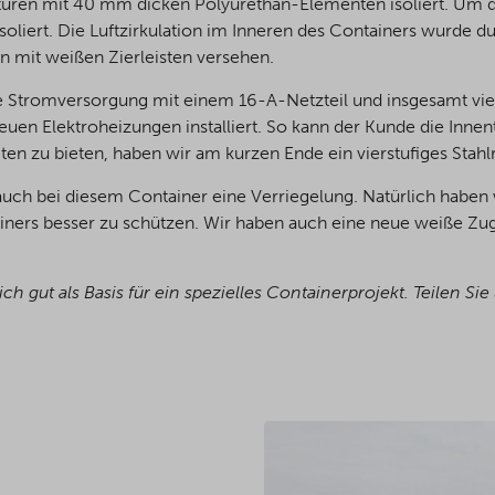
üren mit 40 mm dicken Polyurethan-Elementen isoliert. Um d
iert. Die Luftzirkulation im Inneren des Containers wurde d
en mit weißen Zierleisten versehen.
 Stromversorgung mit einem 16-A-Netzteil und insgesamt v
en Elektroheizungen installiert. So kann der Kunde die Innent
 zu bieten, haben wir am kurzen Ende ein vierstufiges Stahlr
 auch bei diesem Container eine Verriegelung. Natürlich haben
ners besser zu schützen. Wir haben auch eine neue weiße Zugan
ich gut als Basis für ein spezielles Containerprojekt. Teile