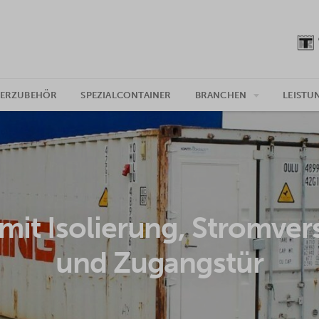
NERZUBEHÖR
SPEZIALCONTAINER
BRANCHEN
LEISTU
mit Isolierung, Stromve
und Zugangstür