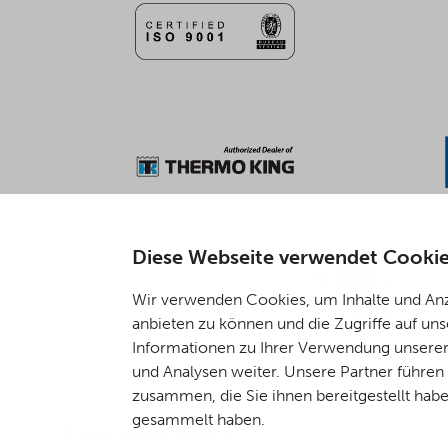
Diese Webseite verwendet Cooki
Wir verwenden Cookies, um Inhalte und Anze
anbieten zu können und die Zugriffe auf un
Informationen zu Ihrer Verwendung unserer
und Analysen weiter. Unsere Partner führe
zusammen, die Sie ihnen bereitgestellt hab
gesammelt haben.
Digi- ja mainostoimisto Höyry Rovaniemi ja Oulu
© 2025 Mattson Group ®