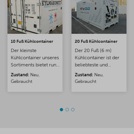
10 Fuß Kühlcontainer
20 Fuß Kühlcontainer
Der kleinste
Der 20 Fuß (6 m)
Kühlcontainer unseres
Kühlcontainer ist der
Sortiments bietet rund
beliebteste und
13 m³ thermisch
meistverkaufte
Zustand:
Neu,
Zustand:
Neu,
regulierbaren Raum.
Kühlcontainer in
Gebraucht
Gebraucht
Der Container ist ideal
unserem Sortiment.
für Veranstaltungen,
Der Container bietet
enge
ca. 27 m³ thermisch
Raumverhältnisse und
regulierbaren Raum
Baustellen. Die
für Transport oder
Temperatur des
Lagerung. Der
Containers ist je nach
Container verfügt