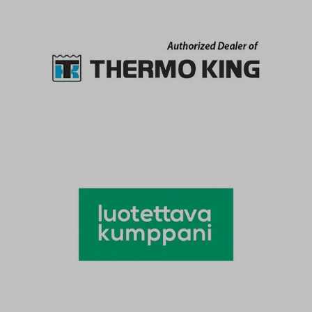
Modell zwischen -40
über ein eigenes, 32-
und +35 °C, mit einer
A-Kühlaggregat an
Temperaturabweichun
einer Stirnwand und
g von bis zu einem
Doppeltüren an der
Grad, einstellbar.
anderen Stirnseite.