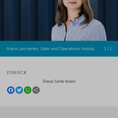
Maria Larchenko, Sales and Operations Assistant bei MC Containers
1 / 1
ZURÜCK
Diese Seite teilen
F
T
W
S
A
W
H
H
C
I
A
A
E
T
T
R
B
T
S
E
O
E
A
O
R
P